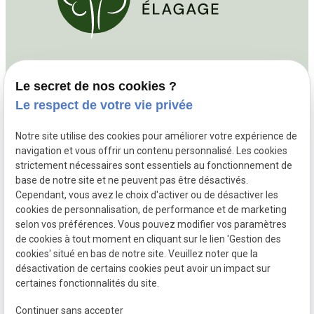
Contact
Le secret de nos cookies ?
phone
01 86 65 78 80
Le respect de votre vie privée
52 Rue Saint Denis
93300 AUBERVILLIERS
Notre site utilise des cookies pour améliorer votre expérience de
navigation et vous offrir un contenu personnalisé. Les cookies
7j/7 24h/24 Déplacement sur chantier
strictement nécessaires sont essentiels au fonctionnement de
base de notre site et ne peuvent pas être désactivés.
Cependant, vous avez le choix d'activer ou de désactiver les
cookies de personnalisation, de performance et de marketing
Mentions légales
selon vos préférences. Vous pouvez modifier vos paramètres
de cookies à tout moment en cliquant sur le lien 'Gestion des
Politique de confidentialité
cookies' situé en bas de notre site. Veuillez noter que la
désactivation de certains cookies peut avoir un impact sur
Gestion des cookies
certaines fonctionnalités du site.
Plan du site
Continuer sans accepter