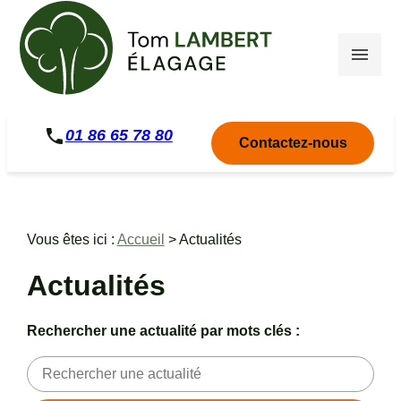
Panneau de gestion des cookies
phone
01 86 65 78 80
Contactez-nous
Vous êtes ici :
Accueil
> Actualités
Actualités
Rechercher une actualité par mots clés :